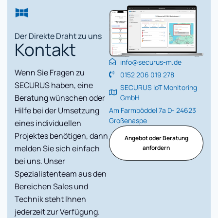
Der Direkte Draht zu uns
Kontakt
info@securus-m.de
Wenn Sie Fragen zu
0152 206 019 278
SECURUS haben, eine
SECURUS IoT Monitoring
Beratung wünschen oder
GmbH
Hilfe bei der Umsetzung
Am Farmböddel 7a D- 24623
Großenaspe
eines individuellen
Projektes benötigen, dann
Angebot oder Beratung
melden Sie sich einfach
anfordern
bei uns. Unser
Spezialistenteam aus den
Bereichen Sales und
Technik steht Ihnen
jederzeit zur Verfügung.